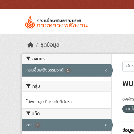
Skip to main content
ชุดข้อมูล
องค์กร
กรมเชื้อเพลิงธรรมชาติ
x
1
พบ 
กลุ่ม
องค์กร
ไม่พบ กลุ่ม ที่ตรงกับที่ค้นหา
เทคโ
แท็ค
coal
x
1
ข้อมู