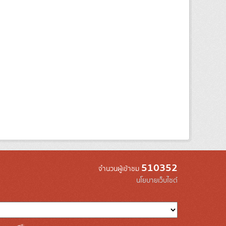
510352
จำนวนผู้เข้าชม
นโยบายเว็บไซต์