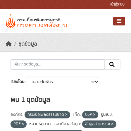
Skip to main content
เข้าสู่ระบบ
ชุดข้อมูล
เรียงโดย
พบ 1 ชุดข้อมูล
องค์กร:
กรมเชื้อเพลิงธรรมชาติ
แท็ค:
CoP
รูปแบบ:
PDF
หมวดหมู่ตามธรรมาภิบาลข้อมูล:
ข้อมูลสาธารณะ