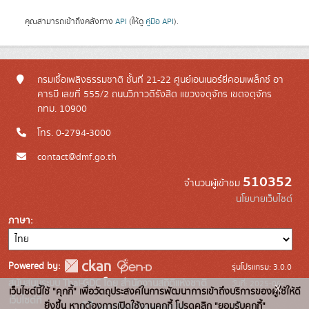
คุณสามารถเข้าถึงคลังทาง
API
(ให้ดู
คู่มือ API
).
กรมเชื้อเพลิงธรรมชาติ ชั้นที่ 21-22 ศูนย์เอนเนอร์ยี่คอมเพล็กซ์ อา
คารบี เลขที่ 555/2 ถนนวิภาวดีรังสิต แขวงจตุจักร เขตจตุจักร
กทม. 10900
โทร. 0-2794-3000
contact@dmf.go.th
510352
จำนวนผู้เข้าชม
นโยบายเว็บไซต์
ภาษา
Powered by:
รุ่นโปรแกรม: 3.0.0
สนับสนุนระบบ Thai-GDC โดย สำนักงานสถิติแห่งชาติ
วันที่: 2025-06-
x
เว็บไซต์นี้ใช้ "คุกกี้" เพื่อวัตถุประสงค์ในการพัฒนาการเข้าถึงบริการของผู้ใช้ให้ดี
เว็บไซต์ที่
10
ยิ่งขึ้น หากต้องการเปิดใช้งานคุกกี้ โปรดคลิก "ยอมรับคุกกี้"
ระบบบัญชีข้อมูลภาครัฐ