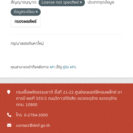
สัญญาอนุญาต:
License not specified
ประเภทชุดข้อมูล:
ข้อมูลระเบียน
กรองผลลัพธ์
กรุณาลองค้นหาใหม่
คุณสามารถเข้าถึงคลังทาง
API
(ให้ดู
คู่มือ API
).
กรมเชื้อเพลิงธรรมชาติ ชั้นที่ 21-22 ศูนย์เอนเนอร์ยี่คอมเพล็กซ์ อา
คารบี เลขที่ 555/2 ถนนวิภาวดีรังสิต แขวงจตุจักร เขตจตุจักร
กทม. 10900
โทร. 0-2794-3000
contact@dmf.go.th