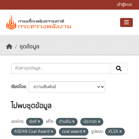
Skip to main content
เข้าสู่ระบบ
ชุดข้อมูล
เรียงโดย
ไม่พบชุดข้อมูล
องค์กร:
dmf
แท็ค:
ถ่านหิน
ประกวด
ASEAN Coal Award
coal award
รูปแบบ:
XLSX