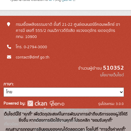
กรมเชื้อเพลิงธรรมชาติ ชั้นที่ 21-22 ศูนย์เอนเนอร์ยี่คอมเพล็กซ์ อา
คารบี เลขที่ 555/2 ถนนวิภาวดีรังสิต แขวงจตุจักร เขตจตุจักร
กทม. 10900
โทร. 0-2794-3000
contact@dmf.go.th
510352
จำนวนผู้เข้าชม
นโยบายเว็บไซต์
ภาษา
Powered by:
รุ่นโปรแกรม: 3.0.0
สนับสนุนระบบ Thai-GDC โดย สำนักงานสถิติแห่งชาติ
วันที่: 2025-06-
x
เว็บไซต์นี้ใช้ "คุกกี้" เพื่อวัตถุประสงค์ในการพัฒนาการเข้าถึงบริการของผู้ใช้ให้ดี
เว็บไซต์ที่
10
ยิ่งขึ้น หากต้องการเปิดใช้งานคุกกี้ โปรดคลิก "ยอมรับคุกกี้"
ระบบบัญชีข้อมูลภาครัฐ
เกี่ยวข้อง:
คุณสามารถถอนการยินยอมของคุณได้ตลอดเวลา โดยไปที่ "การตั้งค่าคุกกี้"
บริการนามานุกรมบัญชีข้อมูลภาค