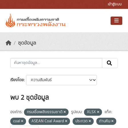
Skip to main content
เข้าสู่ระบบ
ชุดข้อมูล
เรียงโดย
พบ 2 ชุดข้อมูล
องค์กร:
กรมเชื้อเพลิงธรรมชาติ
รูปแบบ:
XLSX
แท็ค:
coal
ASEAN Coal Award
ประกวด
ถ่านหิน