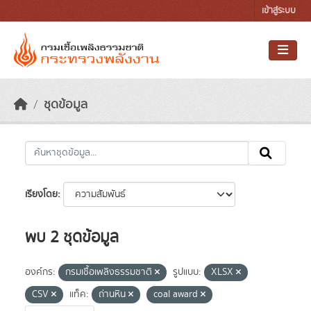
Skip to main content
เข้าสู่ระบบ
ชุดข้อมูล
เรียงโดย
พบ 2 ชุดข้อมูล
องค์กร:
กรมเชื้อเพลิงธรรมชาติ
รูปแบบ:
XLSX
CSV
แท็ค:
ถ่านหิน
coal award