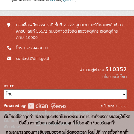
กรมเชื้อเพลิงธรรมชาติ ชั้นที่ 21-22 ศูนย์เอนเนอร์ยี่คอมเพล็กซ์ อา
คารบี เลขที่ 555/2 ถนนวิภาวดีรังสิต แขวงจตุจักร เขตจตุจักร
กทม. 10900
โทร. 0-2794-3000
contact@dmf.go.th
510352
จำนวนผู้เข้าชม
นโยบายเว็บไซต์
ภาษา
Powered by:
รุ่นโปรแกรม: 3.0.0
สนับสนุนระบบ Thai-GDC โดย สำนักงานสถิติแห่งชาติ
วันที่: 2025-06-
x
เว็บไซต์นี้ใช้ "คุกกี้" เพื่อวัตถุประสงค์ในการพัฒนาการเข้าถึงบริการของผู้ใช้ให้ดี
เว็บไซต์ที่
10
ยิ่งขึ้น หากต้องการเปิดใช้งานคุกกี้ โปรดคลิก "ยอมรับคุกกี้"
ระบบบัญชีข้อมูลภาครัฐ
เกี่ยวข้อง:
คุณสามารถถอนการยินยอมของคุณได้ตลอดเวลา โดยไปที่ "การตั้งค่าคุกกี้"
บริการนามานุกรมบัญชีข้อมูลภาค