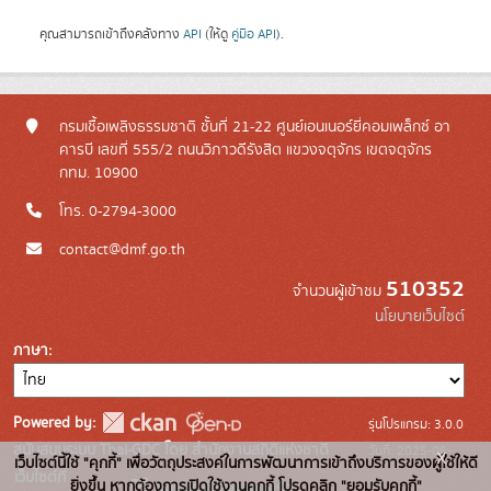
คุณสามารถเข้าถึงคลังทาง
API
(ให้ดู
คู่มือ API
).
กรมเชื้อเพลิงธรรมชาติ ชั้นที่ 21-22 ศูนย์เอนเนอร์ยี่คอมเพล็กซ์ อา
คารบี เลขที่ 555/2 ถนนวิภาวดีรังสิต แขวงจตุจักร เขตจตุจักร
กทม. 10900
โทร. 0-2794-3000
contact@dmf.go.th
510352
จำนวนผู้เข้าชม
นโยบายเว็บไซต์
ภาษา
Powered by:
รุ่นโปรแกรม: 3.0.0
สนับสนุนระบบ Thai-GDC โดย สำนักงานสถิติแห่งชาติ
วันที่: 2025-06-
x
เว็บไซต์นี้ใช้ "คุกกี้" เพื่อวัตถุประสงค์ในการพัฒนาการเข้าถึงบริการของผู้ใช้ให้ดี
เว็บไซต์ที่
10
ยิ่งขึ้น หากต้องการเปิดใช้งานคุกกี้ โปรดคลิก "ยอมรับคุกกี้"
ระบบบัญชีข้อมูลภาครัฐ