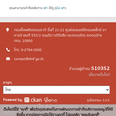
คุณสามารถเข้าถึงคลังทาง
API
(ให้ดู
คู่มือ API
).
กรมเชื้อเพลิงธรรมชาติ ชั้นที่ 21-22 ศูนย์เอนเนอร์ยี่คอมเพล็กซ์ อา
คารบี เลขที่ 555/2 ถนนวิภาวดีรังสิต แขวงจตุจักร เขตจตุจักร
กทม. 10900
โทร. 0-2794-3000
contact@dmf.go.th
510352
จำนวนผู้เข้าชม
นโยบายเว็บไซต์
ภาษา
Powered by:
รุ่นโปรแกรม: 3.0.0
สนับสนุนระบบ Thai-GDC โดย สำนักงานสถิติแห่งชาติ
วันที่: 2025-06-
x
เว็บไซต์นี้ใช้ "คุกกี้" เพื่อวัตถุประสงค์ในการพัฒนาการเข้าถึงบริการของผู้ใช้ให้ดี
เว็บไซต์ที่
10
ยิ่งขึ้น หากต้องการเปิดใช้งานคุกกี้ โปรดคลิก "ยอมรับคุกกี้"
ระบบบัญชีข้อมูลภาครัฐ