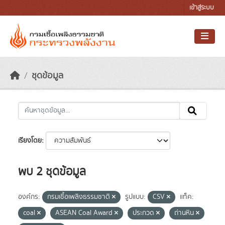
Skip to main content
เข้าสู่ระบบ
ชุดข้อมูล
เรียงโดย
พบ 2 ชุดข้อมูล
องค์กร:
กรมเชื้อเพลิงธรรมชาติ
รูปแบบ:
CSV
แท็ค:
coal
ASEAN Coal Award
ประกวด
ถ่านหิน