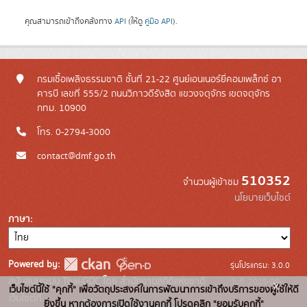
คุณสามารถเข้าถึงคลังทาง
API
(ให้ดู
คู่มือ API
).
กรมเชื้อเพลิงธรรมชาติ ชั้นที่ 21-22 ศูนย์เอนเนอร์ยี่คอมเพล็กซ์ อา
คารบี เลขที่ 555/2 ถนนวิภาวดีรังสิต แขวงจตุจักร เขตจตุจักร
กทม. 10900
โทร. 0-2794-3000
contact@dmf.go.th
510352
จำนวนผู้เข้าชม
นโยบายเว็บไซต์
ภาษา
Powered by:
รุ่นโปรแกรม: 3.0.0
สนับสนุนระบบ Thai-GDC โดย สำนักงานสถิติแห่งชาติ
วันที่: 2025-06-
x
เว็บไซต์นี้ใช้ "คุกกี้" เพื่อวัตถุประสงค์ในการพัฒนาการเข้าถึงบริการของผู้ใช้ให้ดี
เว็บไซต์ที่
10
ยิ่งขึ้น หากต้องการเปิดใช้งานคุกกี้ โปรดคลิก "ยอมรับคุกกี้"
ระบบบัญชีข้อมูลภาครัฐ