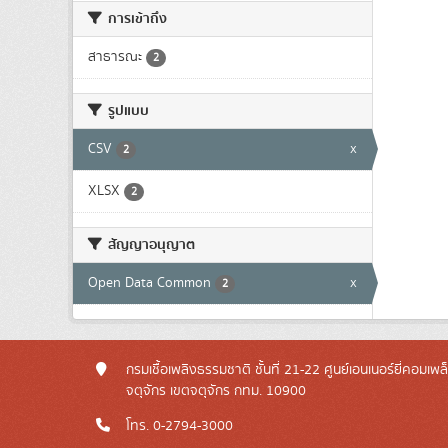
การเข้าถึง
สาธารณะ
2
รูปแบบ
CSV
x
2
XLSX
2
สัญญาอนุญาต
Open Data Common
x
2
กรมเชื้อเพลิงธรรมชาติ ชั้นที่ 21-22 ศูนย์เอนเนอร์ยี่คอมเพ
จตุจักร เขตจตุจักร กทม. 10900
โทร. 0-2794-3000