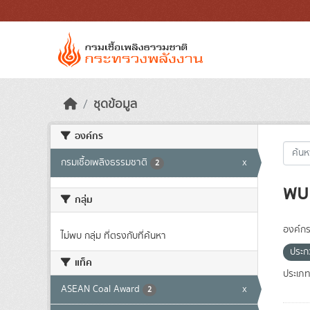
Skip to main content
ชุดข้อมูล
องค์กร
กรมเชื้อเพลิงธรรมชาติ
x
2
พบ 
กลุ่ม
องค์กร
ไม่พบ กลุ่ม ที่ตรงกับที่ค้นหา
ประ
แท็ค
ประเภท
ASEAN Coal Award
x
2