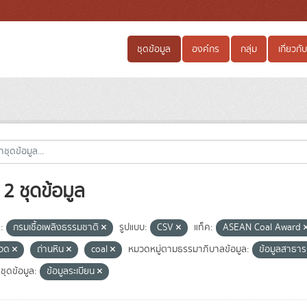
ชุดข้อมูล
องค์กร
กลุ่ม
เกี่ยวกับ
2 ชุดข้อมูล
:
กรมเชื้อเพลิงธรรมชาติ
รูปแบบ:
CSV
แท็ค:
ASEAN Coal Award
กวด
ถ่านหิน
coal
หมวดหมู่ตามธรรมาภิบาลข้อมูล:
ข้อมูลสาธา
ชุดข้อมูล:
ข้อมูลระเบียน