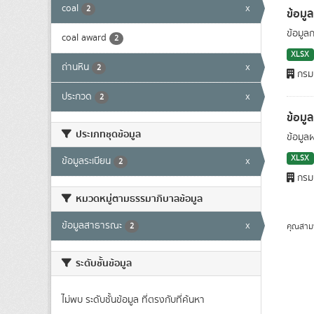
coal
x
2
ข้อมู
ข้อมูล
coal award
2
XLSX
ถ่านหิน
x
2
กรมเ
ประกวด
x
2
ข้อมู
ประเภทชุดข้อมูล
ข้อมูล
XLSX
ข้อมูลระเบียน
x
2
กรมเ
หมวดหมู่ตามธรรมาภิบาลข้อมูล
ข้อมูลสาธารณะ
x
คุณสาม
2
ระดับชั้นข้อมูล
ไม่พบ ระดับชั้นข้อมูล ที่ตรงกับที่ค้นหา