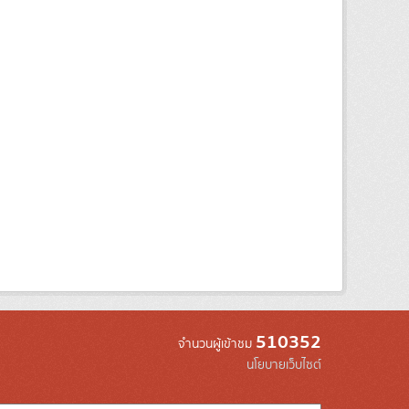
510352
จำนวนผู้เข้าชม
นโยบายเว็บไซต์