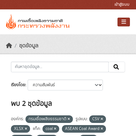
Skip to main content
เข้าสู่ระบบ
ชุดข้อมูล
เรียงโดย
พบ 2 ชุดข้อมูล
องค์กร:
กรมเชื้อเพลิงธรรมชาติ
รูปแบบ:
CSV
XLSX
แท็ค:
coal
ASEAN Coal Award