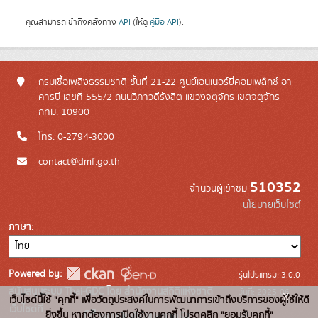
คุณสามารถเข้าถึงคลังทาง
API
(ให้ดู
คู่มือ API
).
กรมเชื้อเพลิงธรรมชาติ ชั้นที่ 21-22 ศูนย์เอนเนอร์ยี่คอมเพล็กซ์ อา
คารบี เลขที่ 555/2 ถนนวิภาวดีรังสิต แขวงจตุจักร เขตจตุจักร
กทม. 10900
โทร. 0-2794-3000
contact@dmf.go.th
510352
จำนวนผู้เข้าชม
นโยบายเว็บไซต์
ภาษา
Powered by:
รุ่นโปรแกรม: 3.0.0
สนับสนุนระบบ Thai-GDC โดย สำนักงานสถิติแห่งชาติ
วันที่: 2025-06-
x
เว็บไซต์นี้ใช้ "คุกกี้" เพื่อวัตถุประสงค์ในการพัฒนาการเข้าถึงบริการของผู้ใช้ให้ดี
เว็บไซต์ที่
10
ยิ่งขึ้น หากต้องการเปิดใช้งานคุกกี้ โปรดคลิก "ยอมรับคุกกี้"
ระบบบัญชีข้อมูลภาครัฐ