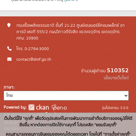
กรมเชื้อเพลิงธรรมชาติ ชั้นที่ 21-22 ศูนย์เอนเนอร์ยี่คอมเพล็กซ์ อา
คารบี เลขที่ 555/2 ถนนวิภาวดีรังสิต แขวงจตุจักร เขตจตุจักร
กทม. 10900
โทร. 0-2794-3000
contact@dmf.go.th
510352
จำนวนผู้เข้าชม
นโยบายเว็บไซต์
ภาษา
Powered by:
รุ่นโปรแกรม: 3.0.0
สนับสนุนระบบ Thai-GDC โดย สำนักงานสถิติแห่งชาติ
วันที่: 2025-06-
x
เว็บไซต์นี้ใช้ "คุกกี้" เพื่อวัตถุประสงค์ในการพัฒนาการเข้าถึงบริการของผู้ใช้ให้ดี
เว็บไซต์ที่
10
ยิ่งขึ้น หากต้องการเปิดใช้งานคุกกี้ โปรดคลิก "ยอมรับคุกกี้"
ระบบบัญชีข้อมูลภาครัฐ
เกี่ยวข้อง:
คุณสามารถถอนการยินยอมของคุณได้ตลอดเวลา โดยไปที่ "การตั้งค่าคุกกี้"
บริการนามานุกรมบัญชีข้อมูลภาค