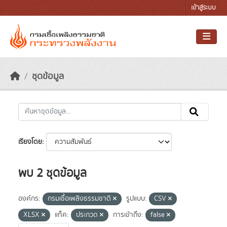
Skip to main content
เข้าสู่ระบบ
ชุดข้อมูล
เรียงโดย
พบ 2 ชุดข้อมูล
องค์กร:
กรมเชื้อเพลิงธรรมชาติ
รูปแบบ:
CSV
XLSX
แท็ค:
ประกวด
การเข้าถึง:
false