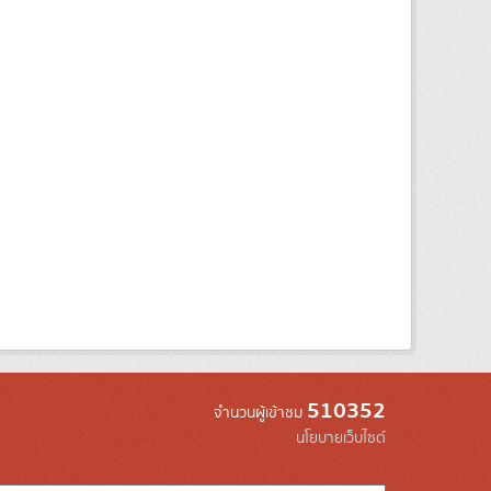
510352
จำนวนผู้เข้าชม
นโยบายเว็บไซต์