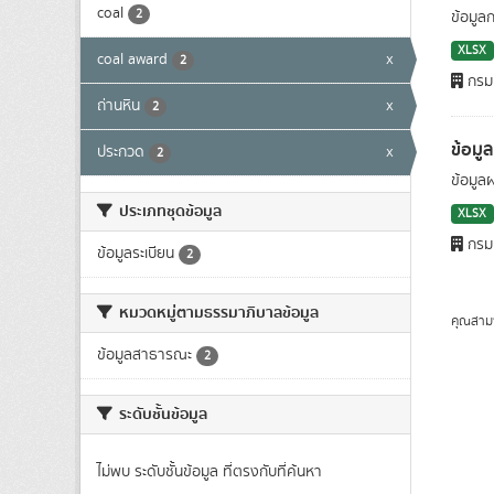
coal
2
ข้อมูล
XLSX
coal award
x
2
กรมเ
ถ่านหิน
x
2
ข้อมู
ประกวด
x
2
ข้อมูล
ประเภทชุดข้อมูล
XLSX
กรมเ
ข้อมูลระเบียน
2
หมวดหมู่ตามธรรมาภิบาลข้อมูล
คุณสาม
ข้อมูลสาธารณะ
2
ระดับชั้นข้อมูล
ไม่พบ ระดับชั้นข้อมูล ที่ตรงกับที่ค้นหา