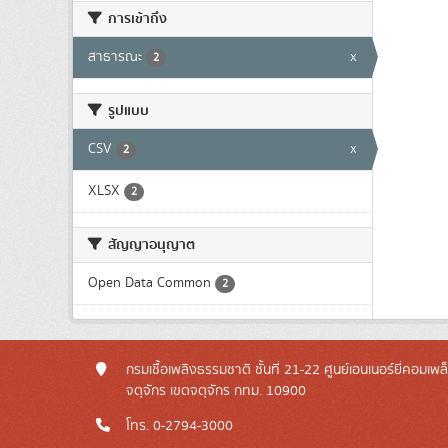
การเข้าถึง
สาธารณะ
x
2
รูปแบบ
CSV
x
2
XLSX
2
สัญญาอนุญาต
Open Data Common
2
กรมเชื้อเพลิงธรรมชาติ ชั้นที่ 21-22 ศูนย์เอนเนอร์ยี่คอมเพ
จตุจักร เขตจตุจักร กทม. 10900
โทร. 0-2794-3000