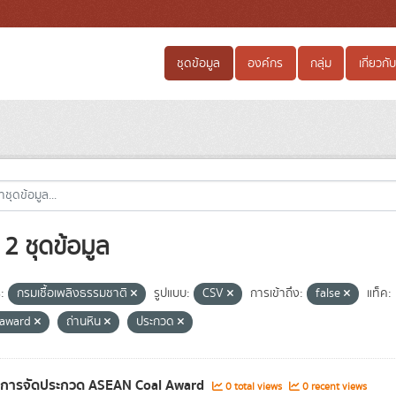
ชุดข้อมูล
องค์กร
กลุ่ม
เกี่ยวกับ
2 ชุดข้อมูล
:
กรมเชื้อเพลิงธรรมชาติ
รูปแบบ:
CSV
การเข้าถึง:
false
แท็ค:
 award
ถ่านหิน
ประกวด
ลการจัดประกวด ASEAN Coal Award
0 total views
0 recent views