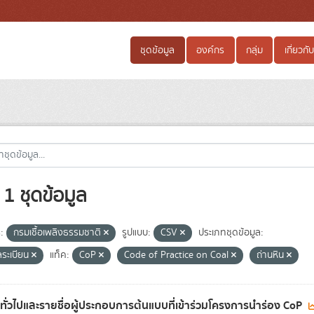
ชุดข้อมูล
องค์กร
กลุ่ม
เกี่ยวกับ
1 ชุดข้อมูล
:
กรมเชื้อเพลิงธรรมชาติ
รูปแบบ:
CSV
ประเภทชุดข้อมูล:
ลระเบียน
แท็ค:
CoP
Code of Practice on Coal
ถ่านหิน
ลทั่วไปและรายชื่อผู้ประกอบการต้นแบบที่เข้าร่วมโครงการนำร่อง CoP