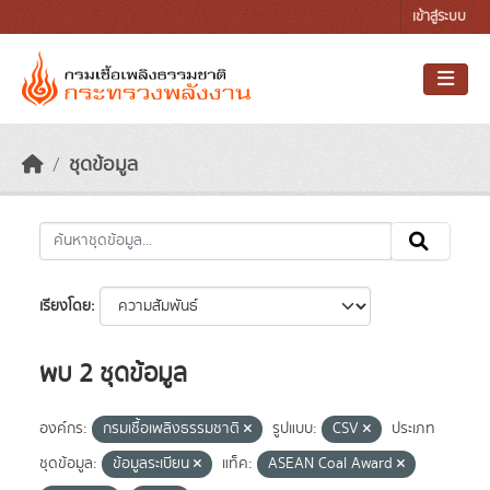
Skip to main content
เข้าสู่ระบบ
ชุดข้อมูล
เรียงโดย
พบ 2 ชุดข้อมูล
องค์กร:
กรมเชื้อเพลิงธรรมชาติ
รูปแบบ:
CSV
ประเภท
ชุดข้อมูล:
ข้อมูลระเบียน
แท็ค:
ASEAN Coal Award