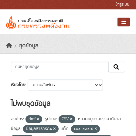
Skip to main content
เข้าสู่ระบบ
ชุดข้อมูล
เรียงโดย
ไม่พบชุดข้อมูล
องค์กร:
dmf
รูปแบบ:
CSV
หมวดหมู่ตามธรรมาภิบาล
ข้อมูล:
ข้อมูลสาธารณะ
แท็ค:
coal award