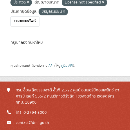
ประกวด
สัญญาอนุญาต:
License not specified
ประเภทชุดข้อมูล:
ข้อมูลระเบียน
กรองผลลัพธ์
กรุณาลองค้นหาใหม่
คุณสามารถเข้าถึงคลังทาง
API
(ให้ดู
คู่มือ API
).
กรมเชื้อเพลิงธรรมชาติ ชั้นที่ 21-22 ศูนย์เอนเนอร์ยี่คอมเพล็กซ์ อา
คารบี เลขที่ 555/2 ถนนวิภาวดีรังสิต แขวงจตุจักร เขตจตุจักร
กทม. 10900
โทร. 0-2794-3000
contact@dmf.go.th