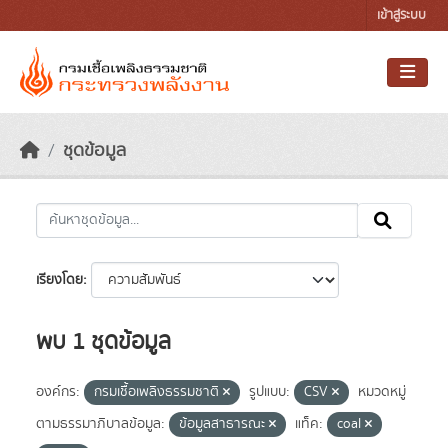
Skip to main content
เข้าสู่ระบบ
ชุดข้อมูล
เรียงโดย
พบ 1 ชุดข้อมูล
องค์กร:
กรมเชื้อเพลิงธรรมชาติ
รูปแบบ:
CSV
หมวดหมู่
ตามธรรมาภิบาลข้อมูล:
ข้อมูลสาธารณะ
แท็ค:
coal