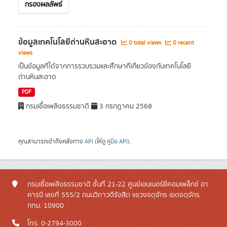
กรองผลลัพธ์
ข้อมูลเทคโนโลยีถ่านหินสะอาด
0 total views
0 recent
views
เป็นข้อมูลที่ได้จากการรวบรวมและศึกษาที่เกี่ยวข้องกับเทคโนโลยี
ถ่านหินสะอาด
PDF
กรมเชื้อเพลิงธรรมชาติ
3 กรกฎาคม 2568
คุณสามารถเข้าถึงคลังทาง
API
(ให้ดู
คู่มือ API
).
กรมเชื้อเพลิงธรรมชาติ ชั้นที่ 21-22 ศูนย์เอนเนอร์ยี่คอมเพล็กซ์ อา
คารบี เลขที่ 555/2 ถนนวิภาวดีรังสิต แขวงจตุจักร เขตจตุจักร
กทม. 10900
โทร. 0-2794-3000