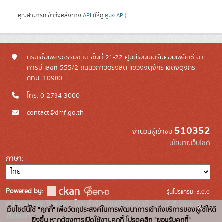
คุณสามารถเข้าถึงคลังทาง
API
(ให้ดู
คู่มือ API
).
กรมเชื้อเพลิงธรรมชาติ ชั้นที่ 21-22 ศูนย์เอนเนอร์ยี่คอมเพล็กซ์ อา
คารบี เลขที่ 555/2 ถนนวิภาวดีรังสิต แขวงจตุจักร เขตจตุจักร
กทม. 10900
โทร. 0-2794-3000
contact@dmf.go.th
510352
จำนวนผู้เข้าชม
นโยบายเว็บไซต์
ภาษา
Powered by:
รุ่นโปรแกรม: 3.0.0
สนับสนุนระบบ Thai-GDC โดย สำนักงานสถิติแห่งชาติ
วันที่: 2025-06-
x
เว็บไซต์นี้ใช้ "คุกกี้" เพื่อวัตถุประสงค์ในการพัฒนาการเข้าถึงบริการของผู้ใช้ให้ดี
เว็บไซต์ที่
10
ยิ่งขึ้น หากต้องการเปิดใช้งานคุกกี้ โปรดคลิก "ยอมรับคุกกี้"
ระบบบัญชีข้อมูลภาครัฐ