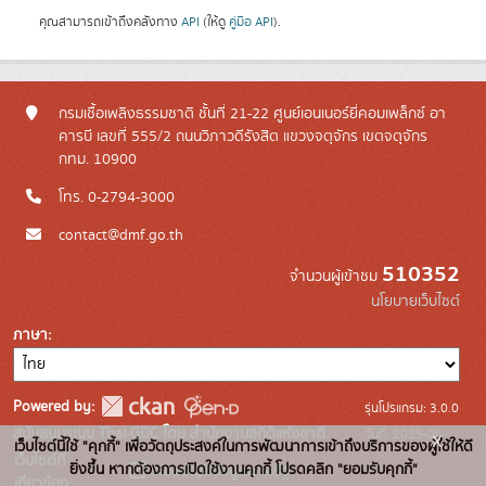
คุณสามารถเข้าถึงคลังทาง
API
(ให้ดู
คู่มือ API
).
กรมเชื้อเพลิงธรรมชาติ ชั้นที่ 21-22 ศูนย์เอนเนอร์ยี่คอมเพล็กซ์ อา
คารบี เลขที่ 555/2 ถนนวิภาวดีรังสิต แขวงจตุจักร เขตจตุจักร
กทม. 10900
โทร. 0-2794-3000
contact@dmf.go.th
510352
จำนวนผู้เข้าชม
นโยบายเว็บไซต์
ภาษา
Powered by:
รุ่นโปรแกรม: 3.0.0
สนับสนุนระบบ Thai-GDC โดย สำนักงานสถิติแห่งชาติ
วันที่: 2025-06-
x
เว็บไซต์นี้ใช้ "คุกกี้" เพื่อวัตถุประสงค์ในการพัฒนาการเข้าถึงบริการของผู้ใช้ให้ดี
เว็บไซต์ที่
10
ยิ่งขึ้น หากต้องการเปิดใช้งานคุกกี้ โปรดคลิก "ยอมรับคุกกี้"
ระบบบัญชีข้อมูลภาครัฐ
เกี่ยวข้อง: