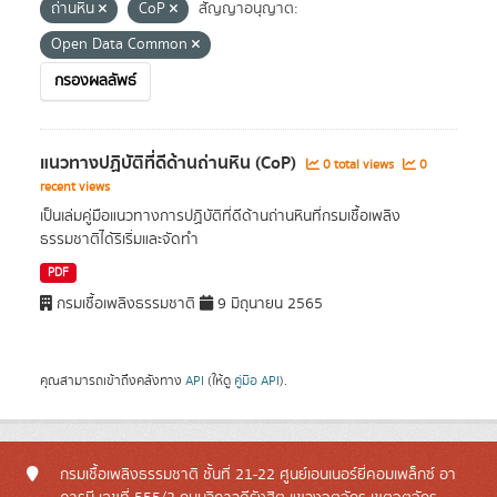
ถ่านหิน
CoP
สัญญาอนุญาต:
Open Data Common
กรองผลลัพธ์
แนวทางปฏิบัติที่ดีด้านถ่านหิน (CoP)
0 total views
0
recent views
เป็นเล่มคู่มือแนวทางการปฏิบัติที่ดีด้านถ่านหินที่กรมเชื้อเพลิง
ธรรมชาติได้ริเริ่มและจัดทำ
PDF
กรมเชื้อเพลิงธรรมชาติ
9 มิถุนายน 2565
คุณสามารถเข้าถึงคลังทาง
API
(ให้ดู
คู่มือ API
).
กรมเชื้อเพลิงธรรมชาติ ชั้นที่ 21-22 ศูนย์เอนเนอร์ยี่คอมเพล็กซ์ อา