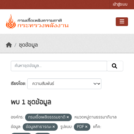
Skip to main content
เข้าสู่ระบบ
ชุดข้อมูล
เรียงโดย
พบ 1 ชุดข้อมูล
องค์กร:
กรมเชื้อเพลิงธรรมชาติ
หมวดหมู่ตามธรรมาภิบาล
ข้อมูล:
ข้อมูลสาธารณะ
รูปแบบ:
PDF
แท็ค: