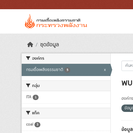
Skip to main content
ชุดข้อมูล
องค์กร
กรมเชื้อเพลิงธรรมชาติ
x
5
พบ 
กลุ่ม
ITA
1
องค์กร
ข้อม
แท็ค
coal
3
ข้อมู