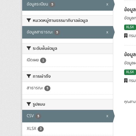
ข้อมูลระเบียน
x
5
ข้อมู
ข้อมูล
หมวดหมู่ตามธรรมาภิบาลข้อมูล
XLSX
ข้อมูลสาธารณะ
x
5
กรมเ
ระดับชั้นข้อมูล
ข้อมู
เปิดเผย
1
ข้อมูล
XLSX
การเข้าถึง
กรมเ
สาธารณะ
5
คุณสาม
รูปแบบ
CSV
x
5
XLSX
3