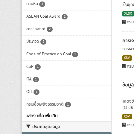
ถ่านหิน
3
เป็นชุ
XLSX
ASEAN Coal Award
2
กรมเ
coal award
2
การเจ
ประกวด
2
การเจาะ
Code of Practice on Coal
1
CSV
กรมเ
CoP
1
ITA
1
ข้อมูล
OIT
1
แสดงข้
กรมเชื้อเพลิงธรรมชาติ
1
(1) ชื่
แสดง แท็ค เพิ่มเติม
CSV
กรมเ
ประเภทชุดข้อมูล