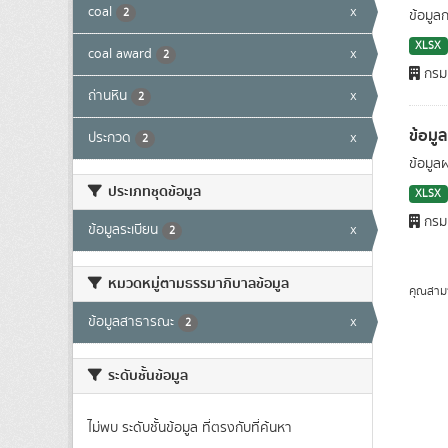
coal
x
2
ข้อมูล
XLSX
coal award
x
2
กรมเ
ถ่านหิน
x
2
ข้อมู
ประกวด
x
2
ข้อมูล
ประเภทชุดข้อมูล
XLSX
กรมเ
ข้อมูลระเบียน
x
2
หมวดหมู่ตามธรรมาภิบาลข้อมูล
คุณสาม
ข้อมูลสาธารณะ
x
2
ระดับชั้นข้อมูล
ไม่พบ ระดับชั้นข้อมูล ที่ตรงกับที่ค้นหา