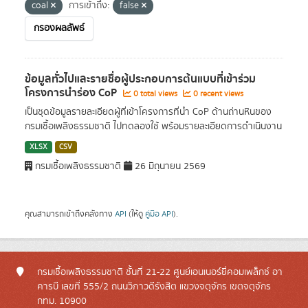
coal
การเข้าถึง:
false
กรองผลลัพธ์
ข้อมูลทั่วไปและรายชื่อผู้ประกอบการต้นแบบที่เข้าร่วม
โครงการนำร่อง CoP
0 total views
0 recent views
เป็นชุดข้อมูลรายละเอียดผู้ที่เข้าโครงการที่นำ CoP ด้านถ่านหินของ
กรมเชื้อเพลิงธรรมชาติ ไปทดลองใช้ พร้อมรายละเอียดการดำเนินงาน
XLSX
CSV
กรมเชื้อเพลิงธรรมชาติ
26 มิถุนายน 2569
คุณสามารถเข้าถึงคลังทาง
API
(ให้ดู
คู่มือ API
).
กรมเชื้อเพลิงธรรมชาติ ชั้นที่ 21-22 ศูนย์เอนเนอร์ยี่คอมเพล็กซ์ อา
คารบี เลขที่ 555/2 ถนนวิภาวดีรังสิต แขวงจตุจักร เขตจตุจักร
กทม. 10900