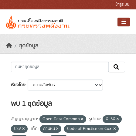
Skip to main content
เข้าสู่ระบบ
ชุดข้อมูล
เรียงโดย
พบ 1 ชุดข้อมูล
สัญญาอนุญาต:
Open Data Common
รูปแบบ:
XLSX
CSV
แท็ค:
ถ่านหิน
Code of Practice on Coal