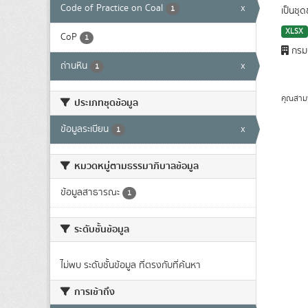
Code of Practice on Coal
x
1
เป็นชุ
XLSX
CoP
1
กรมเ
ถ่านหิน
x
1
คุณสาม
ประเภทชุดข้อมูล
ข้อมูลระเบียน
x
1
หมวดหมู่ตามธรรมาภิบาลข้อมูล
ข้อมูลสาธารณะ
1
ระดับชั้นข้อมูล
ไม่พบ ระดับชั้นข้อมูล ที่ตรงกับที่ค้นหา
การเข้าถึง