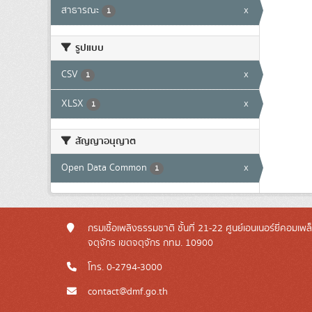
สาธารณะ
x
1
รูปแบบ
CSV
x
1
XLSX
x
1
สัญญาอนุญาต
Open Data Common
x
1
กรมเชื้อเพลิงธรรมชาติ ชั้นที่ 21-22 ศูนย์เอนเนอร์ยี่คอมเพ
จตุจักร เขตจตุจักร กทม. 10900
โทร. 0-2794-3000
contact@dmf.go.th