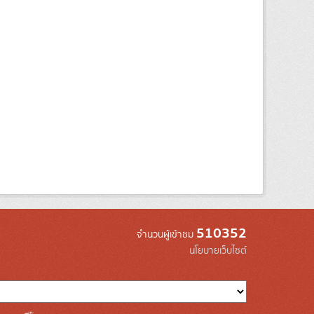
510352
จำนวนผู้เข้าชม
นโยบายเว็บไซต์