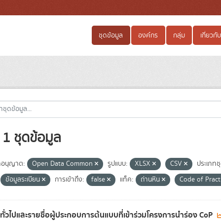
ชุดข้อมูล
องค์กร
กลุ่ม
เกี่ยวกับ
1 ชุดข้อมูล
อนุญาต:
Open Data Common
รูปแบบ:
XLSX
CSV
ประเภทช
ข้อมูลระเบียน
การเข้าถึง:
false
แท็ค:
ถ่านหิน
Code of Pract
ลทั่วไปและรายชื่อผู้ประกอบการต้นแบบที่เข้าร่วมโครงการนำร่อง CoP