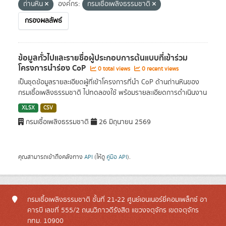
ถ่านหิน
องค์กร:
กรมเชื้อเพลิงธรรมชาติ
กรองผลลัพธ์
ข้อมูลทั่วไปและรายชื่อผู้ประกอบการต้นแบบที่เข้าร่วม
โครงการนำร่อง CoP
0 total views
0 recent views
เป็นชุดข้อมูลรายละเอียดผู้ที่เข้าโครงการที่นำ CoP ด้านถ่านหินของ
กรมเชื้อเพลิงธรรมชาติ ไปทดลองใช้ พร้อมรายละเอียดการดำเนินงาน
XLSX
CSV
กรมเชื้อเพลิงธรรมชาติ
26 มิถุนายน 2569
คุณสามารถเข้าถึงคลังทาง
API
(ให้ดู
คู่มือ API
).
กรมเชื้อเพลิงธรรมชาติ ชั้นที่ 21-22 ศูนย์เอนเนอร์ยี่คอมเพล็กซ์ อา
คารบี เลขที่ 555/2 ถนนวิภาวดีรังสิต แขวงจตุจักร เขตจตุจักร
กทม. 10900