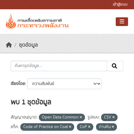
Skip to main content
เข้าสู่ระบบ
ชุดข้อมูล
เรียงโดย
พบ 1 ชุดข้อมูล
สัญญาอนุญาต:
Open Data Common
รูปแบบ:
CSV
แท็ค:
Code of Practice on Coal
CoP
ถ่านหิน