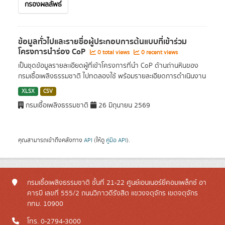
กรองผลลัพธ์
ข้อมูลทั่วไปและรายชื่อผู้ประกอบการต้นแบบที่เข้าร่วม
โครงการนำร่อง CoP
0 total views
0 recent views
เป็นชุดข้อมูลรายละเอียดผู้ที่เข้าโครงการที่นำ CoP ด้านถ่านหินของ
กรมเชื้อเพลิงธรรมชาติ ไปทดลองใช้ พร้อมรายละเอียดการดำเนินงาน
XLSX
CSV
กรมเชื้อเพลิงธรรมชาติ
26 มิถุนายน 2569
คุณสามารถเข้าถึงคลังทาง
API
(ให้ดู
คู่มือ API
).
กรมเชื้อเพลิงธรรมชาติ ชั้นที่ 21-22 ศูนย์เอนเนอร์ยี่คอมเพล็กซ์ อา
คารบี เลขที่ 555/2 ถนนวิภาวดีรังสิต แขวงจตุจักร เขตจตุจักร
กทม. 10900
โทร. 0-2794-3000