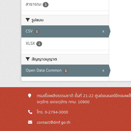
สาธารณะ
1
รูปแบบ
CSV
x
1
XLSX
1
สัญญาอนุญาต
Open Data Common
x
1
กรมเชื้อเพลิงธรรมชาติ ชั้นที่ 21-22 ศูนย์เอนเนอร์ยี่คอมเพ
จตุจักร เขตจตุจักร กทม. 10900
โทร. 0-2794-3000
contact@dmf.go.th