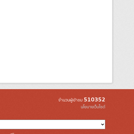
510352
จำนวนผู้เข้าชม
นโยบายเว็บไซต์