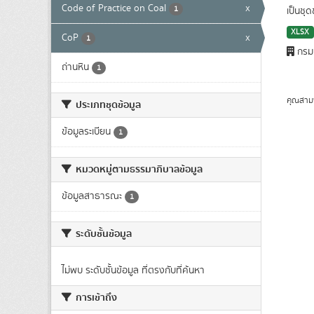
Code of Practice on Coal
x
1
เป็นชุ
XLSX
CoP
x
1
กรมเ
ถ่านหิน
1
คุณสาม
ประเภทชุดข้อมูล
ข้อมูลระเบียน
1
หมวดหมู่ตามธรรมาภิบาลข้อมูล
ข้อมูลสาธารณะ
1
ระดับชั้นข้อมูล
ไม่พบ ระดับชั้นข้อมูล ที่ตรงกับที่ค้นหา
การเข้าถึง