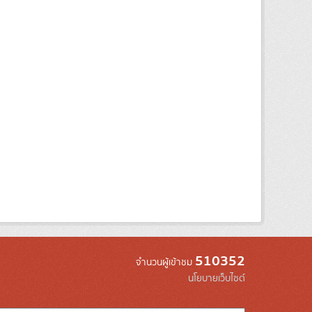
510352
จำนวนผู้เข้าชม
นโยบายเว็บไซต์