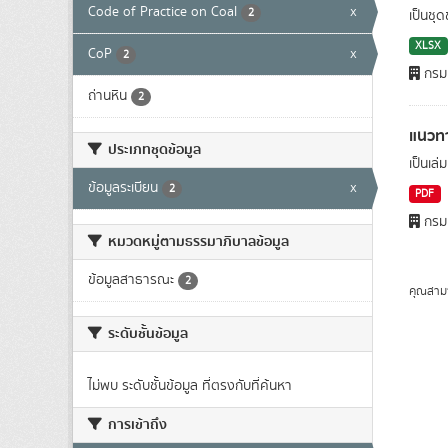
Code of Practice on Coal
x
2
เป็นชุ
XLSX
CoP
x
2
กรมเ
ถ่านหิน
2
แนวทา
ประเภทชุดข้อมูล
เป็นเล่
ข้อมูลระเบียน
x
2
PDF
กรมเ
หมวดหมู่ตามธรรมาภิบาลข้อมูล
ข้อมูลสาธารณะ
2
คุณสาม
ระดับชั้นข้อมูล
ไม่พบ ระดับชั้นข้อมูล ที่ตรงกับที่ค้นหา
การเข้าถึง