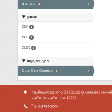
สาธารณะ
x
2
รูปแบบ
CSV
1
PDF
1
XLSX
1
สัญญาอนุญาต
Open Data Common
x
2
กรมเชื้อเพลิงธรรมชาติ ชั้นที่ 21-22 ศูนย์เอนเนอร์ยี่คอมเพ
จตุจักร เขตจตุจักร กทม. 10900
โทร. 0-2794-3000