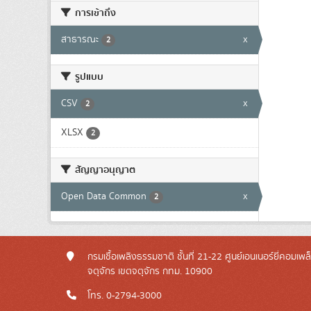
การเข้าถึง
สาธารณะ
x
2
รูปแบบ
CSV
x
2
XLSX
2
สัญญาอนุญาต
Open Data Common
x
2
กรมเชื้อเพลิงธรรมชาติ ชั้นที่ 21-22 ศูนย์เอนเนอร์ยี่คอมเพ
จตุจักร เขตจตุจักร กทม. 10900
โทร. 0-2794-3000