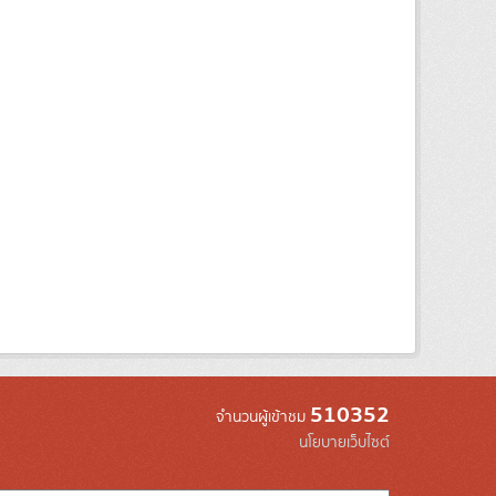
510352
จำนวนผู้เข้าชม
นโยบายเว็บไซต์