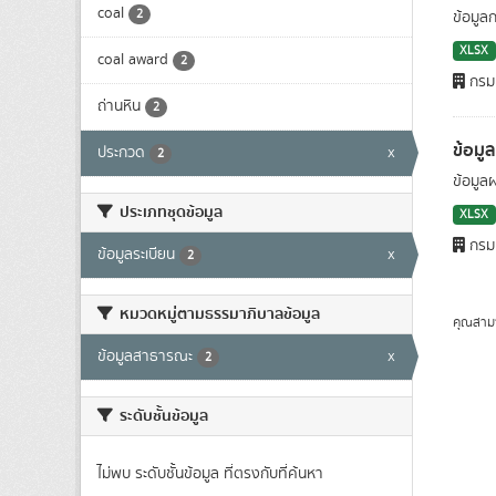
coal
2
ข้อมูล
XLSX
coal award
2
กรมเ
ถ่านหิน
2
ข้อมู
ประกวด
x
2
ข้อมูล
ประเภทชุดข้อมูล
XLSX
กรมเ
ข้อมูลระเบียน
x
2
หมวดหมู่ตามธรรมาภิบาลข้อมูล
คุณสาม
ข้อมูลสาธารณะ
x
2
ระดับชั้นข้อมูล
ไม่พบ ระดับชั้นข้อมูล ที่ตรงกับที่ค้นหา