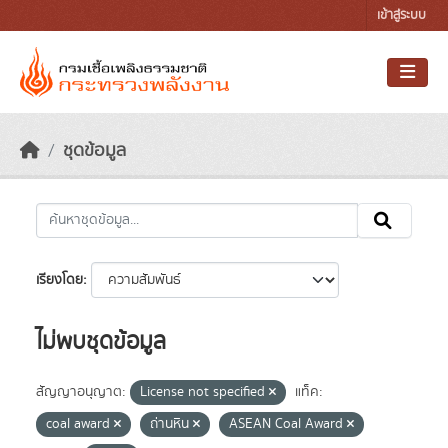
Skip to main content
เข้าสู่ระบบ
ชุดข้อมูล
เรียงโดย
ไม่พบชุดข้อมูล
สัญญาอนุญาต:
License not specified
แท็ค:
coal award
ถ่านหิน
ASEAN Coal Award