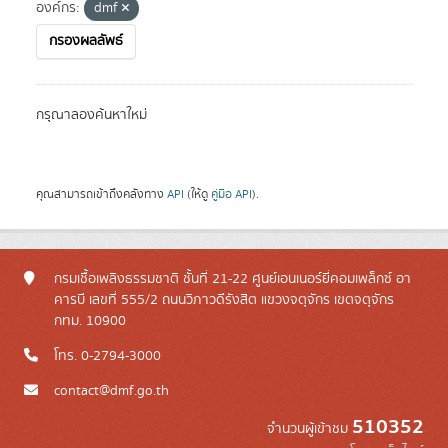
องค์กร:
dmf
กรองผลลัพธ์
กรุณาลองค้นหาใหม่
คุณสามารถเข้าถึงคลังทาง
API
(ให้ดู
คู่มือ API
).
กรมเชื้อเพลิงธรรมชาติ ชั้นที่ 21-22 ศูนย์เอนเนอร์ยี่คอมเพล็กซ์ อา
คารบี เลขที่ 555/2 ถนนวิภาวดีรังสิต แขวงจตุจักร เขตจตุจักร
กทม. 10900
โทร. 0-2794-3000
contact@dmf.go.th
510352
จำนวนผู้เข้าชม