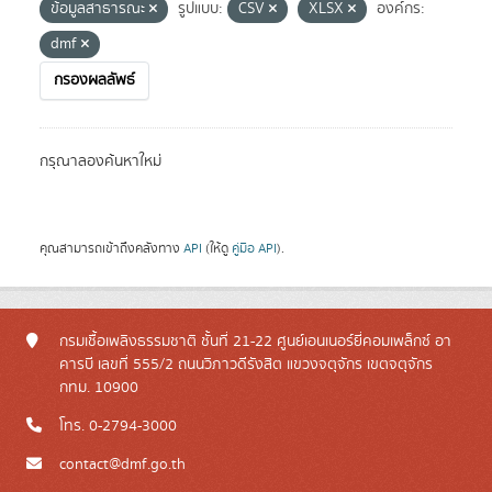
ข้อมูลสาธารณะ
รูปแบบ:
CSV
XLSX
องค์กร:
dmf
กรองผลลัพธ์
กรุณาลองค้นหาใหม่
คุณสามารถเข้าถึงคลังทาง
API
(ให้ดู
คู่มือ API
).
กรมเชื้อเพลิงธรรมชาติ ชั้นที่ 21-22 ศูนย์เอนเนอร์ยี่คอมเพล็กซ์ อา
คารบี เลขที่ 555/2 ถนนวิภาวดีรังสิต แขวงจตุจักร เขตจตุจักร
กทม. 10900
โทร. 0-2794-3000
contact@dmf.go.th