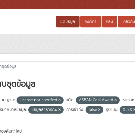
ชุดข้อมูล
องค์กร
กลุ่ม
เกี่ยวกับ
พบชุดข้อมูล
อนุญาต:
License not specified
แท็ค:
ASEAN Coal Award
หมวดหมู
มาภิบาลข้อมูล:
ข้อมูลสาธารณะ
การเข้าถึง:
false
รูปแบบ:
XLSX
องค้นหาใหม่