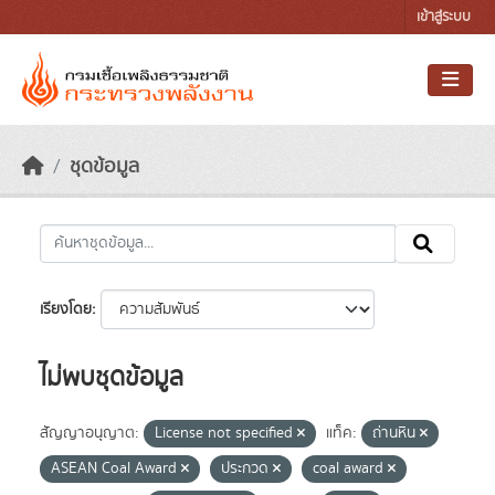
Skip to main content
เข้าสู่ระบบ
ชุดข้อมูล
เรียงโดย
ไม่พบชุดข้อมูล
สัญญาอนุญาต:
License not specified
แท็ค:
ถ่านหิน
ASEAN Coal Award
ประกวด
coal award