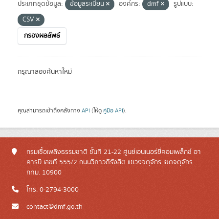
ประเภทชุดข้อมูล:
ข้อมูลระเบียน
องค์กร:
dmf
รูปแบบ:
CSV
กรองผลลัพธ์
กรุณาลองค้นหาใหม่
คุณสามารถเข้าถึงคลังทาง
API
(ให้ดู
คู่มือ API
).
กรมเชื้อเพลิงธรรมชาติ ชั้นที่ 21-22 ศูนย์เอนเนอร์ยี่คอมเพล็กซ์ อา
คารบี เลขที่ 555/2 ถนนวิภาวดีรังสิต แขวงจตุจักร เขตจตุจักร
กทม. 10900
โทร. 0-2794-3000
contact@dmf.go.th