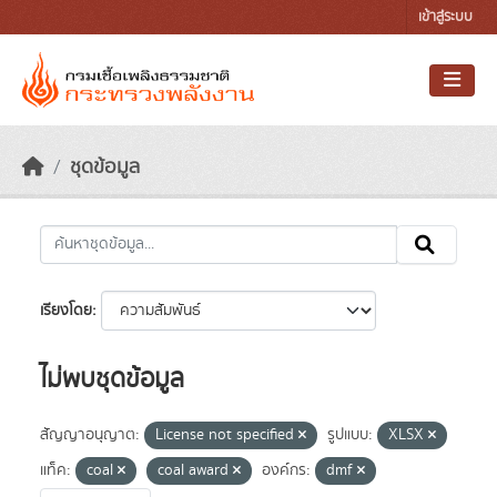
Skip to main content
เข้าสู่ระบบ
ชุดข้อมูล
เรียงโดย
ไม่พบชุดข้อมูล
สัญญาอนุญาต:
License not specified
รูปแบบ:
XLSX
แท็ค:
coal
coal award
องค์กร:
dmf