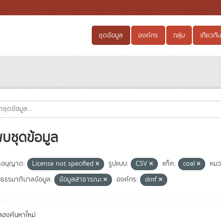
ชุดข้อมูล
องค์กร
กลุ่ม
เกี่ยวกับ
พบชุดข้อมูล
อนุญาต:
License not specified
รูปแบบ:
CSV
แท็ค:
coal
หม
มธรรมาภิบาลข้อมูล:
ข้อมูลสาธารณะ
องค์กร:
dmf
องค้นหาใหม่