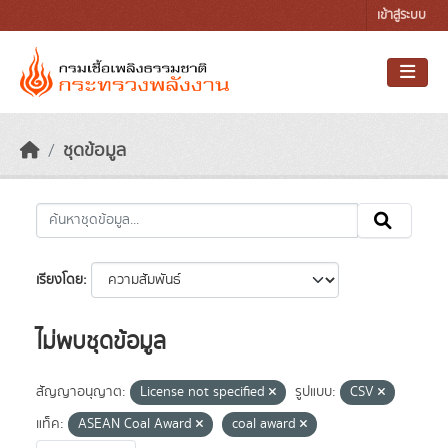
Skip to main content
เข้าสู่ระบบ
ชุดข้อมูล
เรียงโดย
ไม่พบชุดข้อมูล
สัญญาอนุญาต:
License not specified
รูปแบบ:
CSV
แท็ค:
ASEAN Coal Award
coal award