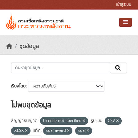
Skip to main content
เข้าสู่ระบบ
ชุดข้อมูล
เรียงโดย
ไม่พบชุดข้อมูล
สัญญาอนุญาต:
License not specified
รูปแบบ:
CSV
XLSX
แท็ค:
coal award
coal