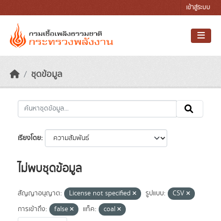
Skip to main content
เข้าสู่ระบบ
ชุดข้อมูล
เรียงโดย
ไม่พบชุดข้อมูล
สัญญาอนุญาต:
License not specified
รูปแบบ:
CSV
การเข้าถึง:
false
แท็ค:
coal