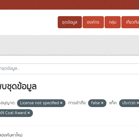
ชุดข้อมูล
องค์กร
กลุ่ม
เกี่ยวกับ
พบชุดข้อมูล
อนุญาต:
License not specified
การเข้าถึง:
false
แท็ค:
ประกวด
N Coal Award
องค้นหาใหม่