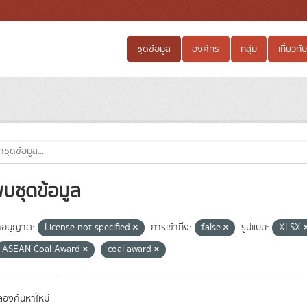
ชุดข้อมูล
องค์กร
กลุ่ม
เกี่ยวกับ
พบชุดข้อมูล
อนุญาต:
License not specified
การเข้าถึง:
false
รูปแบบ:
XLSX
ASEAN Coal Award
coal award
องค้นหาใหม่