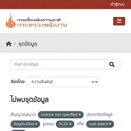
Skip to main content
เข้าสู่ระบบ
ชุดข้อมูล
เรียงโดย
ไม่พบชุดข้อมูล
สัญญาอนุญาต:
License not specified
ประเภทชุดข้อมูล:
ข้อมูลระเบียน
รูปแบบ:
XLSX
แท็ค:
coal award