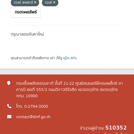
coal award
coal
กรองผลลัพธ์
กรุณาลองค้นหาใหม่
คุณสามารถเข้าถึงคลังทาง
API
(ให้ดู
คู่มือ API
).
กรมเชื้อเพลิงธรรมชาติ ชั้นที่ 21-22 ศูนย์เอนเนอร์ยี่คอมเพล็กซ์ อา
คารบี เลขที่ 555/2 ถนนวิภาวดีรังสิต แขวงจตุจักร เขตจตุจักร
กทม. 10900
โทร. 0-2794-3000
contact@dmf.go.th
510352
จำนวนผู้เข้าชม