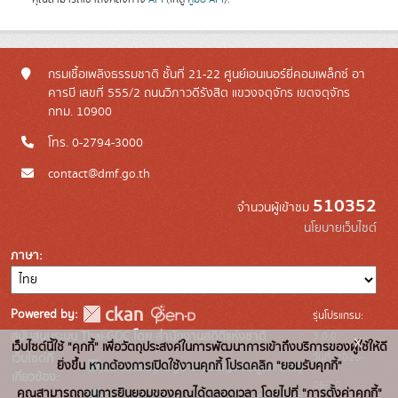
กรมเชื้อเพลิงธรรมชาติ ชั้นที่ 21-22 ศูนย์เอนเนอร์ยี่คอมเพล็กซ์ อา
คารบี เลขที่ 555/2 ถนนวิภาวดีรังสิต แขวงจตุจักร เขตจตุจักร
กทม. 10900
โทร. 0-2794-3000
contact@dmf.go.th
510352
จำนวนผู้เข้าชม
นโยบายเว็บไซต์
ภาษา
Powered by:
รุ่นโปรแกรม:
3.0.0
สนับสนุนระบบ Thai-GDC โดย สำนักงานสถิติแห่งชาติ
x
เว็บไซต์นี้ใช้ "คุกกี้" เพื่อวัตถุประสงค์ในการพัฒนาการเข้าถึงบริการของผู้ใช้ให้ดี
วันที่: 2025-
เว็บไซต์ที่
ยิ่งขึ้น หากต้องการเปิดใช้งานคุกกี้ โปรดคลิก "ยอมรับคุกกี้"
ระบบบัญชีข้อมูลภาครัฐ
เกี่ยวข้อง:
06-10
คุณสามารถถอนการยินยอมของคุณได้ตลอดเวลา โดยไปที่ "การตั้งค่าคุกกี้"
บริการนามานุกรมบัญชี