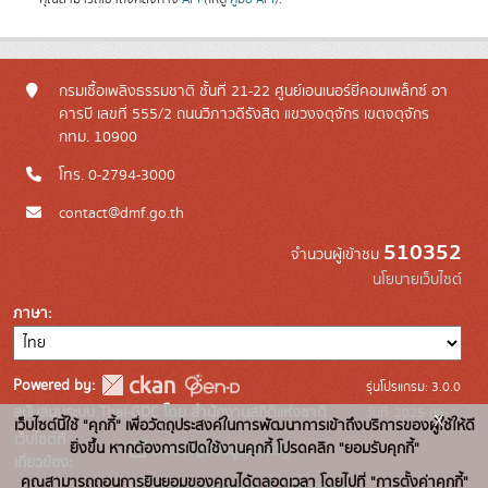
กรมเชื้อเพลิงธรรมชาติ ชั้นที่ 21-22 ศูนย์เอนเนอร์ยี่คอมเพล็กซ์ อา
คารบี เลขที่ 555/2 ถนนวิภาวดีรังสิต แขวงจตุจักร เขตจตุจักร
กทม. 10900
โทร. 0-2794-3000
contact@dmf.go.th
510352
จำนวนผู้เข้าชม
นโยบายเว็บไซต์
ภาษา
Powered by:
รุ่นโปรแกรม: 3.0.0
สนับสนุนระบบ Thai-GDC โดย สำนักงานสถิติแห่งชาติ
วันที่: 2025-06-
x
เว็บไซต์นี้ใช้ "คุกกี้" เพื่อวัตถุประสงค์ในการพัฒนาการเข้าถึงบริการของผู้ใช้ให้ดี
เว็บไซต์ที่
10
ยิ่งขึ้น หากต้องการเปิดใช้งานคุกกี้ โปรดคลิก "ยอมรับคุกกี้"
ระบบบัญชีข้อมูลภาครัฐ
เกี่ยวข้อง:
คุณสามารถถอนการยินยอมของคุณได้ตลอดเวลา โดยไปที่ "การตั้งค่าคุกกี้"
บริการนามานุกรมบัญชีข้อมูลภาค