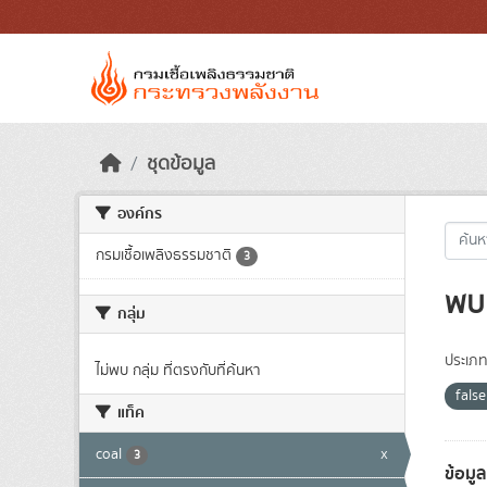
Skip to main content
ชุดข้อมูล
องค์กร
กรมเชื้อเพลิงธรรมชาติ
3
พบ 
กลุ่ม
ประเภท
ไม่พบ กลุ่ม ที่ตรงกับที่ค้นหา
fals
แท็ค
coal
x
3
ข้อมู