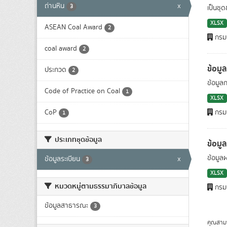
ถ่านหิน
x
3
เป็นชุ
XLSX
ASEAN Coal Award
2
กรมเ
coal award
2
ข้อมู
ประกวด
2
ข้อมูล
Code of Practice on Coal
1
XLSX
CoP
กรมเ
1
ประเภทชุดข้อมูล
ข้อมู
ข้อมูล
ข้อมูลระเบียน
x
3
XLSX
หมวดหมู่ตามธรรมาภิบาลข้อมูล
กรมเ
ข้อมูลสาธารณะ
3
คุณสาม