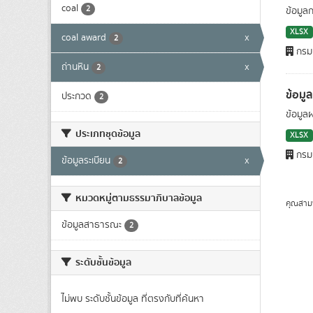
coal
2
ข้อมูล
XLSX
coal award
x
2
กรมเ
ถ่านหิน
x
2
ข้อมู
ประกวด
2
ข้อมูล
ประเภทชุดข้อมูล
XLSX
กรมเ
ข้อมูลระเบียน
x
2
หมวดหมู่ตามธรรมาภิบาลข้อมูล
คุณสาม
ข้อมูลสาธารณะ
2
ระดับชั้นข้อมูล
ไม่พบ ระดับชั้นข้อมูล ที่ตรงกับที่ค้นหา