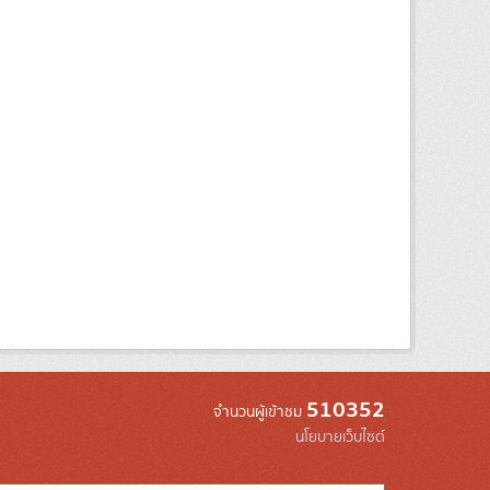
510352
จำนวนผู้เข้าชม
นโยบายเว็บไซต์