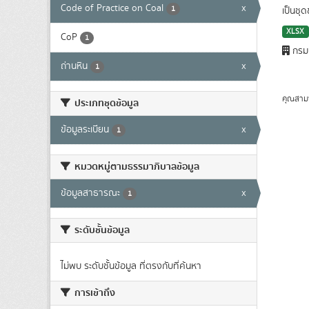
Code of Practice on Coal
x
1
เป็นชุ
XLSX
CoP
1
กรมเ
ถ่านหิน
x
1
คุณสาม
ประเภทชุดข้อมูล
ข้อมูลระเบียน
x
1
หมวดหมู่ตามธรรมาภิบาลข้อมูล
ข้อมูลสาธารณะ
x
1
ระดับชั้นข้อมูล
ไม่พบ ระดับชั้นข้อมูล ที่ตรงกับที่ค้นหา
การเข้าถึง