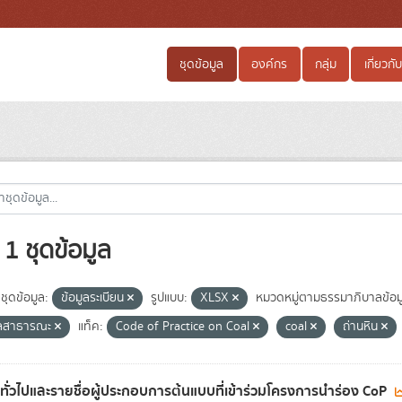
ชุดข้อมูล
องค์กร
กลุ่ม
เกี่ยวกับ
1 ชุดข้อมูล
ชุดข้อมูล:
ข้อมูลระเบียน
รูปแบบ:
XLSX
หมวดหมู่ตามธรรมาภิบาลข้อม
ูลสาธารณะ
แท็ค:
Code of Practice on Coal
coal
ถ่านหิน
ลทั่วไปและรายชื่อผู้ประกอบการต้นแบบที่เข้าร่วมโครงการนำร่อง CoP