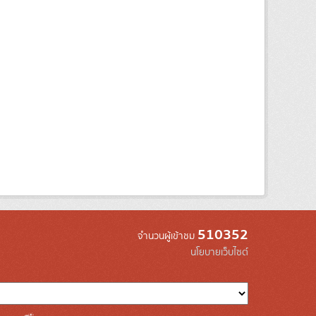
510352
จำนวนผู้เข้าชม
นโยบายเว็บไซต์