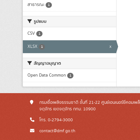
สาธารณะ
1
รูปแบบ
CSV
1
XLSX
x
1
สัญญาอนุญาต
Open Data Common
1
กรมเชื้อเพลิงธรรมชาติ ชั้นที่ 21-22 ศูนย์เอนเนอร์ยี่คอมเพ
จตุจักร เขตจตุจักร กทม. 10900
โทร. 0-2794-3000
contact@dmf.go.th