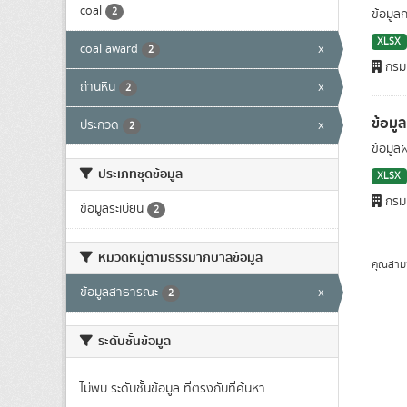
coal
2
ข้อมูล
XLSX
coal award
x
2
กรมเ
ถ่านหิน
x
2
ข้อมู
ประกวด
x
2
ข้อมูล
ประเภทชุดข้อมูล
XLSX
กรมเ
ข้อมูลระเบียน
2
หมวดหมู่ตามธรรมาภิบาลข้อมูล
คุณสาม
ข้อมูลสาธารณะ
x
2
ระดับชั้นข้อมูล
ไม่พบ ระดับชั้นข้อมูล ที่ตรงกับที่ค้นหา