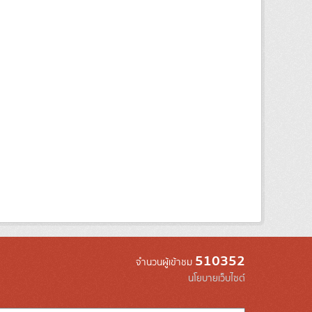
510352
จำนวนผู้เข้าชม
นโยบายเว็บไซต์