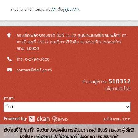
คุณสามารถเข้าถึงคลังทาง
API
(ให้ดู
คู่มือ API
).
กรมเชื้อเพลิงธรรมชาติ ชั้นที่ 21-22 ศูนย์เอนเนอร์ยี่คอมเพล็กซ์ อา
คารบี เลขที่ 555/2 ถนนวิภาวดีรังสิต แขวงจตุจักร เขตจตุจักร
กทม. 10900
โทร. 0-2794-3000
contact@dmf.go.th
510352
จำนวนผู้เข้าชม
นโยบายเว็บไซต์
ภาษา
Powered by:
รุ่นโปรแกรม: 3.0.0
สนับสนุนระบบ Thai-GDC โดย สำนักงานสถิติแห่งชาติ
วันที่: 2025-06-
x
เว็บไซต์นี้ใช้ "คุกกี้" เพื่อวัตถุประสงค์ในการพัฒนาการเข้าถึงบริการของผู้ใช้ให้ดี
เว็บไซต์ที่
10
ยิ่งขึ้น หากต้องการเปิดใช้งานคุกกี้ โปรดคลิก "ยอมรับคุกกี้"
ระบบบัญชีข้อมูลภาครัฐ